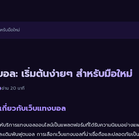
ำหรับมือใหม่
บอล: เริ่มต้นง่ายๆ สำหรับมือใหม่
อ่าน 20 นาที
เกี่ยวกับเว็บแทงบอล
ี่ให้บริการแทงบอลออนไลน์เป็นแพลตฟอร์มที่ได้รับความนิยมอย่างแพ
ูและเดิมพันฟุตบอล การเลือกเว็บแทงบอลที่น่าเชื่อถือและปลอดภัยเป็นสิ