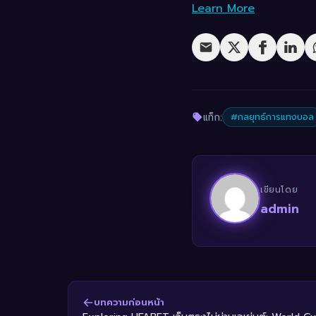
Learn More
แท็ก:
#กลยุทธ์การแทงบอล
เขียนโดย
admin
บทความก่อนหน้า