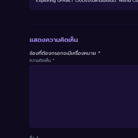
Exploring UFABET เว็บตรงไม่ผ่านเอเย่นต์: World C
แสดงความคิดเห็น
ช่องที่ต้องกรอกจะมีเครื่องหมาย *
ความคิดเห็น
*