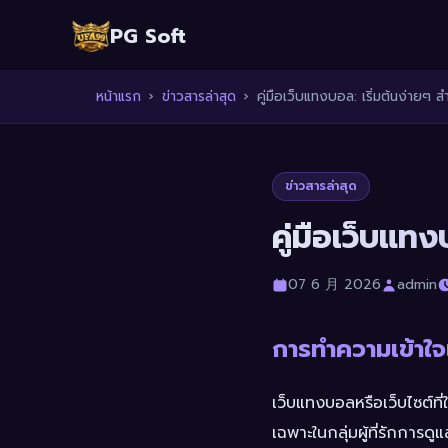
PG Soft
หน้าแรก
›
ข่าวสารล่าสุด
›
คู่มือเว็บแทงบอล: เริ่มต้นง่ายๆ ส
ข่าวสารล่าสุด
คู่มือเว็บแทง
07 6 月 2026
admin
การทำความเข้าใจ
เว็บแทงบอลหรือเว็บไซต์ท
เฉพาะในกลุ่มผู้ที่รักการด