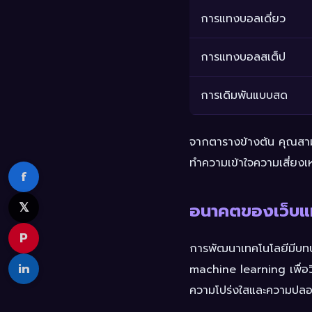
การแทงบอลเดี่ยว
การแทงบอลสเต็ป
การเดิมพันแบบสด
จากตารางข้างต้น คุณสาม
ทำความเข้าใจความเสี่ยงเห
f
𝕏
อนาคตของเว็บแ
P
การพัฒนาเทคโนโลยีมีบทบา
in
machine learning เพื่อวิเ
ความโปร่งใสและความปลอดภั