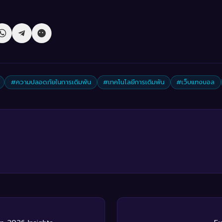
#ความปลอดภัยในการเดิมพัน
#เทคโนโลยีการเดิมพัน
#เว็บแทงบอล