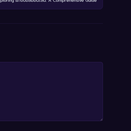
ploring แทงบอลออนไลน์: A Comprehensive Guide