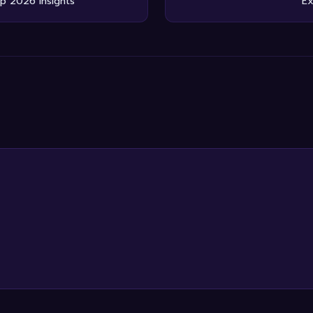
up 2026 Insights
Ex