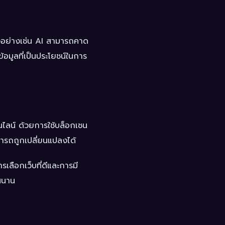
ตัวอย่างเช่น AI สามารถคาด
อมูลที่เป็นประโยชน์ในการ
นไลน์ ด้วยการใช้บล็อกเชน
มารถถูกเปลี่ยนแปลงได้
เลือกเว็บที่ดีและการมี
สนาน