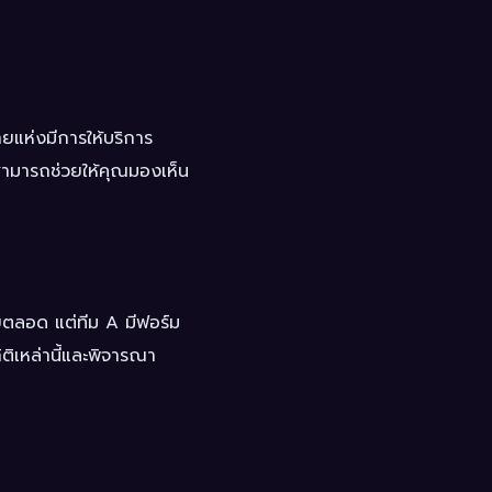
ายแห่งมีการให้บริการ
ี้สามารถช่วยให้คุณมองเห็น
ดยตลอด แต่ทีม A มีฟอร์ม
ิติเหล่านี้และพิจารณา