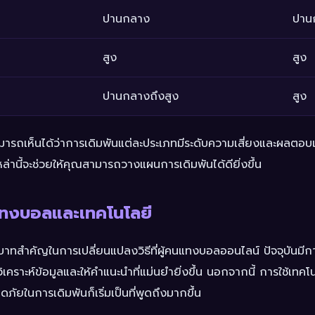
ปานกลาง
ปาน
สูง
สูง
ปานกลางถึงสูง
สูง
ารถเห็นได้ว่าการเดิมพันแต่ละประเภทมีระดับความเสี่ยงและผลตอบ
ล่านี้จะช่วยให้คุณสามารถวางแผนการเดิมพันได้ดียิ่งขึ้น
ทงบอลและเทคโนโลยี
ทสำคัญในการเปลี่ยนแปลงวิธีที่ผู้คนแทงบอลออนไลน์ ปัจจุบันมีกา
คราะห์ข้อมูลและให้คำแนะนำที่แม่นยำยิ่งขึ้น นอกจากนี้ การใช้เทคโน
ยในการเดิมพันก็เริ่มเป็นที่พูดถึงมากขึ้น