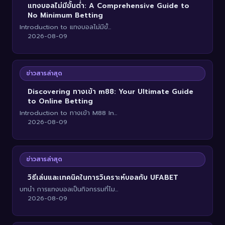
แทงบอลไม่มีขั้นต่ำ: A Comprehensive Guide to
No Minimum Betting
Introduction to แทงบอลไม่มีขั้...
2026-08-09
ข่าวสารล่าสุด
Discovering ทางเข้า m88: Your Ultimate Guide
to Online Betting
Introduction to ทางเข้า M88 In...
2026-08-09
ข่าวสารล่าสุด
วิธีเล่นและเทคนิคในการวิเคราะห์บอลกับ UFABET
บทนำ การแทงบอลเป็นกิจกรรมที่ไม...
2026-08-09