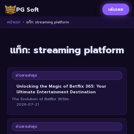
PG Soft
เล่นเลย
หน้าแรก
›
แท็ก: streaming platform
แท็ก: streaming platform
ข่าวสารล่าสุด
Unlocking the Magic of Betflix 365: Your
Ultimate Entertainment Destination
The Evolution of Betflix 365Im...
2026-07-21
ข่าวสารล่าสุด