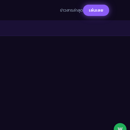
ข่าวสารล่าสุด
เล่นเลย
W