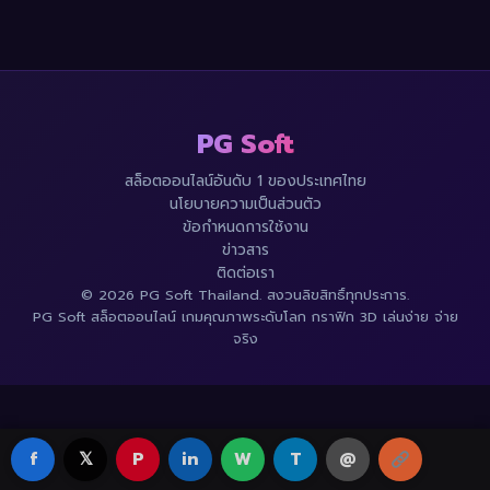
PG Soft
สล็อตออนไลน์อันดับ 1 ของประเทศไทย
นโยบายความเป็นส่วนตัว
ข้อกำหนดการใช้งาน
ข่าวสาร
ติดต่อเรา
© 2026 PG Soft Thailand. สงวนลิขสิทธิ์ทุกประการ.
PG Soft สล็อตออนไลน์ เกมคุณภาพระดับโลก กราฟิก 3D เล่นง่าย จ่าย
จริง
f
𝕏
P
in
W
T
@