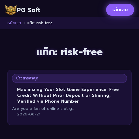
PG Soft
เล่นเลย
หน้าแรก
›
แท็ก: risk-free
แท็ก: risk-free
ข่าวสารล่าสุด
Maximizing Your Slot Game Experience: Free
Credit Without Prior Deposit or Sharing,
Verified via Phone Number
Are you a fan of online slot g...
2026-06-21