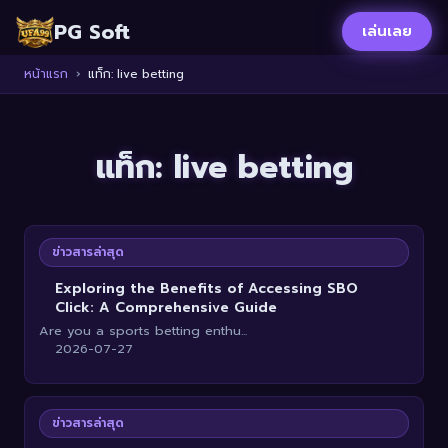
PG Soft
เล่นเลย
หน้าแรก
›
แท็ก: live betting
แท็ก: live betting
ข่าวสารล่าสุด
Exploring the Benefits of Accessing SBO
Click: A Comprehensive Guide
Are you a sports betting enthu...
2026-07-27
ข่าวสารล่าสุด