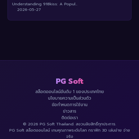
Understanding 918kiss: A Popul...
2026-05-27
PG Soft
สล็อตออนไลน์อันดับ 1 ของประเทศไทย
นโยบายความเป็นส่วนตัว
ข้อกำหนดการใช้งาน
ข่าวสาร
ติดต่อเรา
© 2026 PG Soft Thailand. สงวนลิขสิทธิ์ทุกประการ.
PG Soft สล็อตออนไลน์ เกมคุณภาพระดับโลก กราฟิก 3D เล่นง่าย จ่าย
จริง