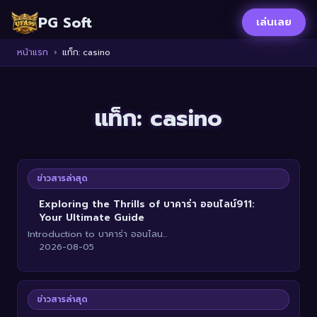
PG Soft
เล่นเลย
หน้าแรก
›
แท็ก: casino
แท็ก: casino
ข่าวสารล่าสุด
Exploring the Thrills of บาคาร่า ออนไลน์911:
Your Ultimate Guide
Introduction to บาคาร่า ออนไลน...
2026-08-05
ข่าวสารล่าสุด