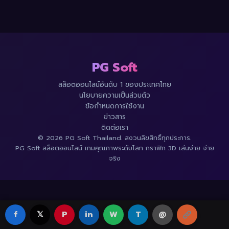
PG Soft
สล็อตออนไลน์อันดับ 1 ของประเทศไทย
นโยบายความเป็นส่วนตัว
ข้อกำหนดการใช้งาน
ข่าวสาร
ติดต่อเรา
© 2026 PG Soft Thailand. สงวนลิขสิทธิ์ทุกประการ.
PG Soft สล็อตออนไลน์ เกมคุณภาพระดับโลก กราฟิก 3D เล่นง่าย จ่าย
จริง
f
𝕏
P
in
W
T
@