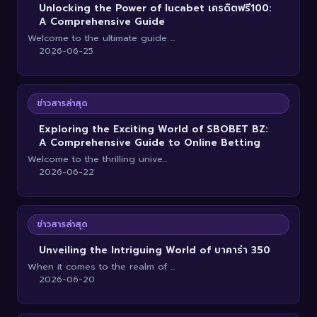
Unlocking the Power of lucabet เครดิตฟรี100:
A Comprehensive Guide
Welcome to the ultimate guide ...
2026-06-25
ข่าวสารล่าสุด
Exploring the Exciting World of SBOBET BZ:
A Comprehensive Guide to Online Betting
Welcome to the thrilling unive...
2026-06-22
ข่าวสารล่าสุด
Unveiling the Intriguing World of บาคาร่า 350
When it comes to the realm of ...
2026-06-20