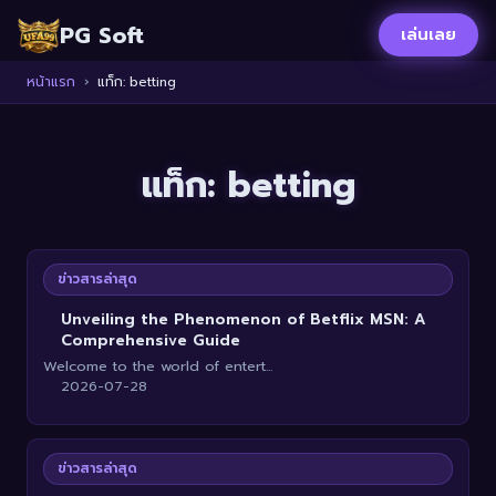
PG Soft
เล่นเลย
หน้าแรก
›
แท็ก: betting
แท็ก: betting
ข่าวสารล่าสุด
Unveiling the Phenomenon of Betflix MSN: A
Comprehensive Guide
Welcome to the world of entert...
2026-07-28
ข่าวสารล่าสุด