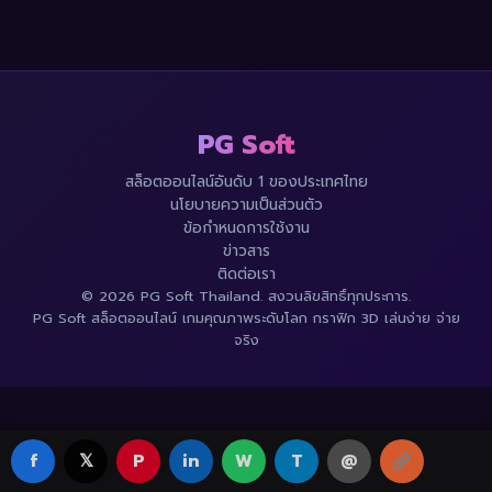
PG Soft
สล็อตออนไลน์อันดับ 1 ของประเทศไทย
นโยบายความเป็นส่วนตัว
ข้อกำหนดการใช้งาน
ข่าวสาร
ติดต่อเรา
© 2026 PG Soft Thailand. สงวนลิขสิทธิ์ทุกประการ.
PG Soft สล็อตออนไลน์ เกมคุณภาพระดับโลก กราฟิก 3D เล่นง่าย จ่าย
จริง
f
𝕏
P
in
W
T
@