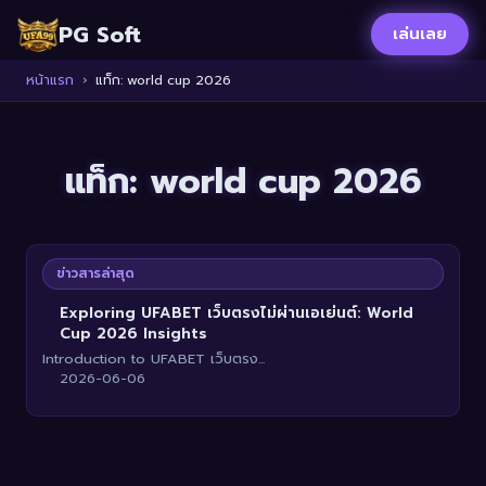
PG Soft
เล่นเลย
หน้าแรก
›
แท็ก: world cup 2026
แท็ก: world cup 2026
ข่าวสารล่าสุด
Exploring UFABET เว็บตรงไม่ผ่านเอเย่นต์: World
Cup 2026 Insights
Introduction to UFABET เว็บตรง...
2026-06-06