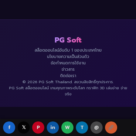
PG Soft
สล็อตออนไลน์อันดับ 1 ของประเทศไทย
นโยบายความเป็นส่วนตัว
ข้อกำหนดการใช้งาน
ข่าวสาร
ติดต่อเรา
© 2026 PG Soft Thailand. สงวนลิขสิทธิ์ทุกประการ.
PG Soft สล็อตออนไลน์ เกมคุณภาพระดับโลก กราฟิก 3D เล่นง่าย จ่าย
จริง
f
𝕏
P
in
W
T
@