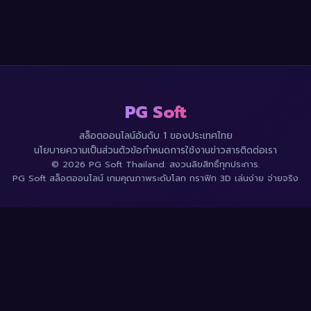
PG Soft
สล็อตออนไลน์อันดับ 1 ของประเทศไทย
นโยบายความเป็นส่วนตัว
ข้อกำหนดการใช้งาน
ข่าวสาร
ติดต่อเรา
© 2026 PG Soft Thailand. สงวนลิขสิทธิ์ทุกประการ.
PG Soft สล็อตออนไลน์ เกมคุณภาพระดับโลก กราฟิก 3D เล่นง่าย จ่ายจริง