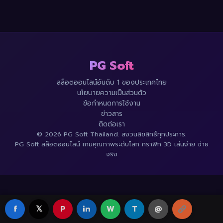
PG Soft
สล็อตออนไลน์อันดับ 1 ของประเทศไทย
นโยบายความเป็นส่วนตัว
ข้อกำหนดการใช้งาน
ข่าวสาร
ติดต่อเรา
© 2026 PG Soft Thailand. สงวนลิขสิทธิ์ทุกประการ.
PG Soft สล็อตออนไลน์ เกมคุณภาพระดับโลก กราฟิก 3D เล่นง่าย จ่าย
จริง
f
𝕏
P
in
W
T
@