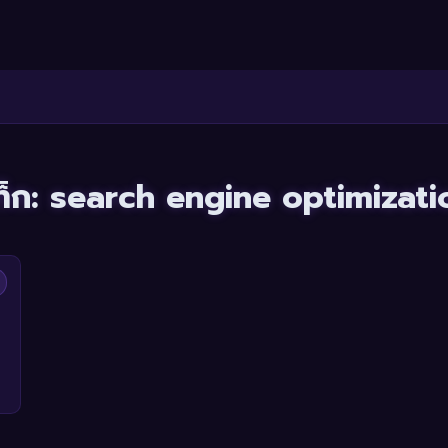
ท็ก: search engine optimizati