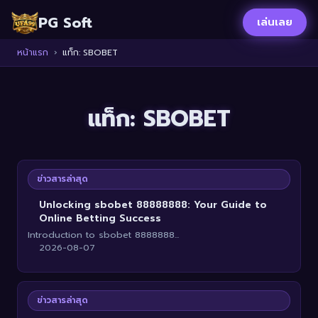
PG Soft
เล่นเลย
หน้าแรก
›
แท็ก: SBOBET
แท็ก: SBOBET
ข่าวสารล่าสุด
Unlocking sbobet 88888888: Your Guide to
Online Betting Success
Introduction to sbobet 8888888...
2026-08-07
ข่าวสารล่าสุด