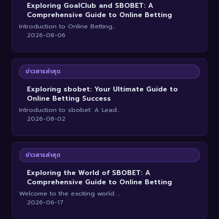
Exploring GoalClub and SBOBET: A
Comprehensive Guide to Online Betting
Introduction to Online Betting...
2026-08-06
ข่าวสารล่าสุด
Exploring sbobet: Your Ultimate Guide to
Online Betting Success
Introduction to sbobet: A Lead...
2026-08-02
ข่าวสารล่าสุด
Exploring the World of SBOBET: A
Comprehensive Guide to Online Betting
Welcome to the exciting world ...
2026-06-17