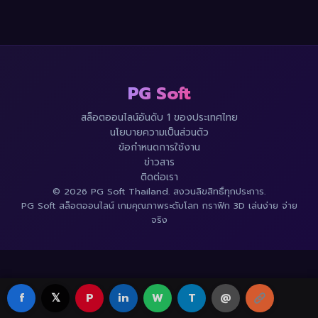
PG Soft
สล็อตออนไลน์อันดับ 1 ของประเทศไทย
นโยบายความเป็นส่วนตัว
ข้อกำหนดการใช้งาน
ข่าวสาร
ติดต่อเรา
© 2026 PG Soft Thailand. สงวนลิขสิทธิ์ทุกประการ.
PG Soft สล็อตออนไลน์ เกมคุณภาพระดับโลก กราฟิก 3D เล่นง่าย จ่าย
จริง
f
𝕏
P
in
W
T
@