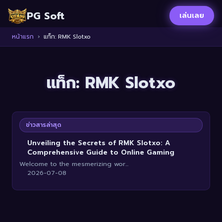
PG Soft
เล่นเลย
หน้าแรก
›
แท็ก: RMK Slotxo
แท็ก: RMK Slotxo
ข่าวสารล่าสุด
Unveiling the Secrets of RMK Slotxo: A
Comprehensive Guide to Online Gaming
Welcome to the mesmerizing wor...
2026-07-08