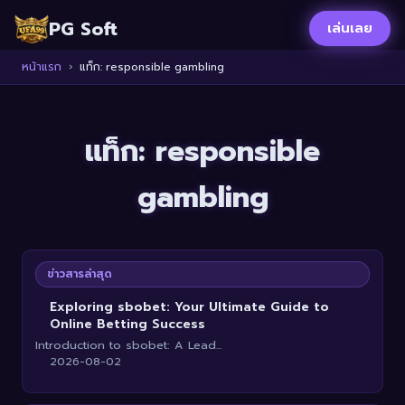
PG Soft
เล่นเลย
หน้าแรก
›
แท็ก: responsible gambling
แท็ก: responsible
gambling
ข่าวสารล่าสุด
Exploring sbobet: Your Ultimate Guide to
Online Betting Success
Introduction to sbobet: A Lead...
2026-08-02