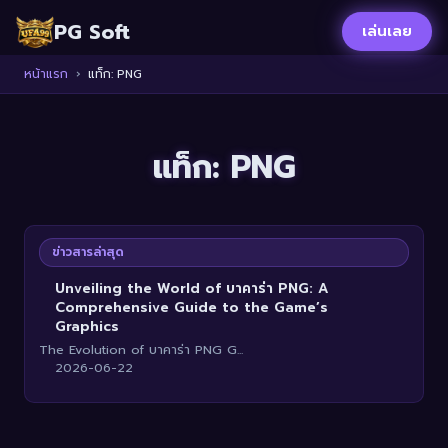
PG Soft
เล่นเลย
หน้าแรก
›
แท็ก: PNG
แท็ก: PNG
ข่าวสารล่าสุด
Unveiling the World of บาคาร่า PNG: A
Comprehensive Guide to the Game’s
Graphics
The Evolution of บาคาร่า PNG G...
2026-06-22