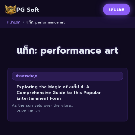
PG Soft
เล่นเลย
หน้าแรก
›
แท็ก: performance art
แท็ก: performance art
ข่าวสารล่าสุด
Exploring the Magic of สเต็ป 4: A
Comprehensive Guide to this Popular
Entertainment Form
As the sun sets over the vibra...
2026-06-23