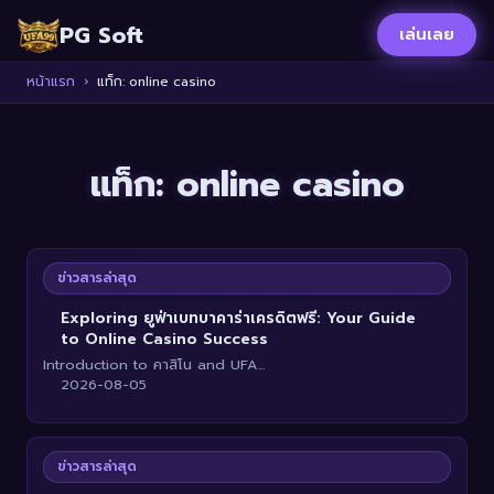
PG Soft
เล่นเลย
หน้าแรก
›
แท็ก: online casino
แท็ก: online casino
ข่าวสารล่าสุด
Exploring ยูฟ่าเบทบาคาร่าเครดิตฟรี: Your Guide
to Online Casino Success
Introduction to คาสิโน and UFA...
2026-08-05
ข่าวสารล่าสุด