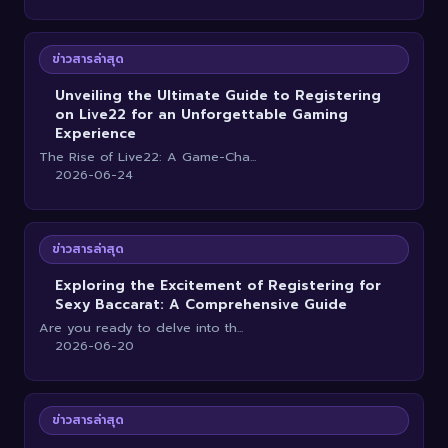
ข่าวสารล่าสุด
Unveiling the Ultimate Guide to Registering
on Live22 for an Unforgettable Gaming
Experience
The Rise of Live22: A Game-Cha...
2026-06-24
ข่าวสารล่าสุด
Exploring the Excitement of Registering for
Sexy Baccarat: A Comprehensive Guide
Are you ready to delve into th...
2026-06-20
ข่าวสารล่าสุด