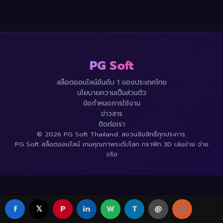
PG Soft
สล็อตออนไลน์อันดับ 1 ของประเทศไทย
นโยบายความเป็นส่วนตัว
ข้อกำหนดการใช้งาน
ข่าวสาร
ติดต่อเรา
© 2026 PG Soft Thailand. สงวนลิขสิทธิ์ทุกประการ.
PG Soft สล็อตออนไลน์ เกมคุณภาพระดับโลก กราฟิก 3D เล่นง่าย จ่าย
จริง
f
𝕏
P
in
W
T
@