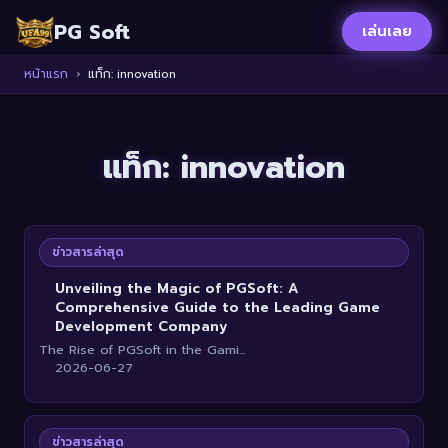
PG Soft
เล่นเลย
หน้าแรก
›
แท็ก: innovation
แท็ก: innovation
ข่าวสารล่าสุด
Unveiling the Magic of PGSoft: A
Comprehensive Guide to the Leading Game
Development Company
The Rise of PGSoft in the Gami...
2026-06-27
ข่าวสารล่าสุด