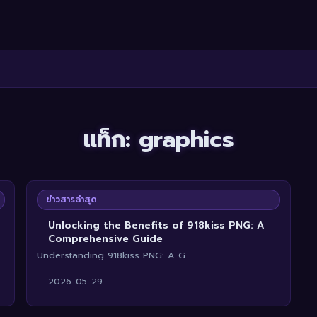
แท็ก: graphics
ข่าวสารล่าสุด
Unlocking the Benefits of 918kiss PNG: A
Comprehensive Guide
Understanding 918kiss PNG: A G...
2026-05-29