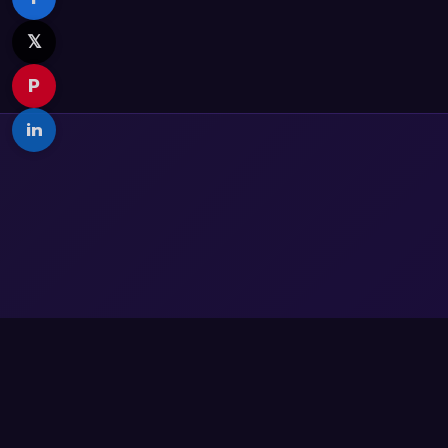
𝕏
P
in