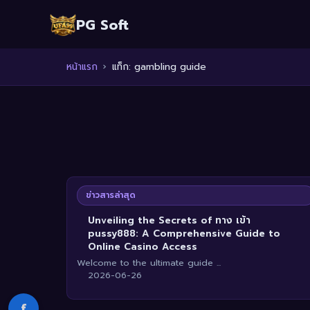
PG Soft
หน้าแรก
›
แท็ก: gambling guide
ข่าวสารล่าสุด
Unveiling the Secrets of ทาง เข้า
pussy888: A Comprehensive Guide to
Online Casino Access
Welcome to the ultimate guide ...
2026-06-26
f