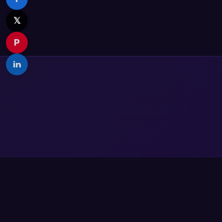
𝕏
P
in