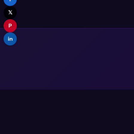
𝕏
P
in