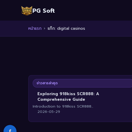
PG Soft
หน้าแรก
›
แท็ก: digital casinos
ข่าวสารล่าสุด
Exploring 918kiss SCR888: A
Comprehensive Guide
Introduction to 918kiss SCR888...
2026-05-29
f