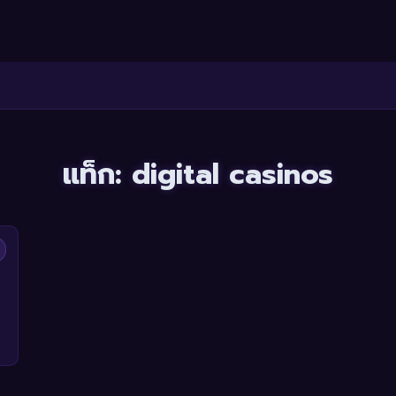
แท็ก: digital casinos