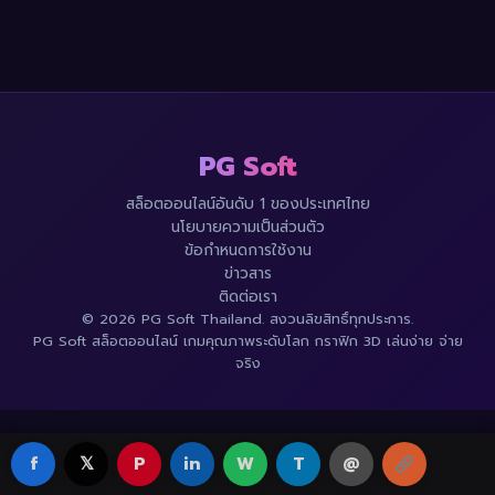
PG Soft
สล็อตออนไลน์อันดับ 1 ของประเทศไทย
นโยบายความเป็นส่วนตัว
ข้อกำหนดการใช้งาน
ข่าวสาร
ติดต่อเรา
© 2026 PG Soft Thailand. สงวนลิขสิทธิ์ทุกประการ.
PG Soft สล็อตออนไลน์ เกมคุณภาพระดับโลก กราฟิก 3D เล่นง่าย จ่าย
จริง
f
𝕏
P
in
W
T
@