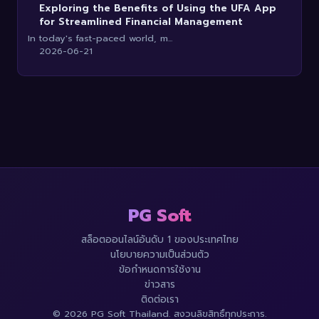
Exploring the Benefits of Using the UFA App
for Streamlined Financial Management
In today's fast-paced world, m...
2026-06-21
PG Soft
สล็อตออนไลน์อันดับ 1 ของประเทศไทย
นโยบายความเป็นส่วนตัว
ข้อกำหนดการใช้งาน
ข่าวสาร
ติดต่อเรา
© 2026 PG Soft Thailand. สงวนลิขสิทธิ์ทุกประการ.