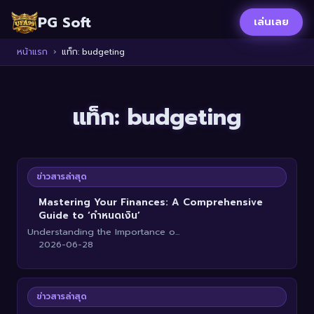
PG Soft
เล่นเลย
หน้าแรก
›
แท็ก: budgeting
แท็ก: budgeting
ข่าวสารล่าสุด
Mastering Your Finances: A Comprehensive
Guide to ‘กำหนดเงิน’
Understanding the Importance o...
2026-06-28
ข่าวสารล่าสุด