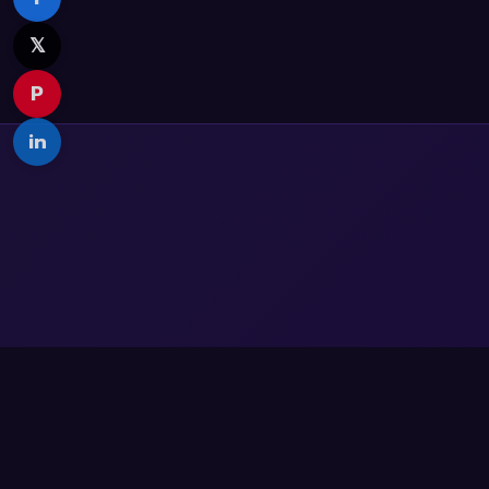
𝕏
P
in