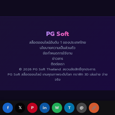
PG Soft
สล็อตออนไลน์อันดับ 1 ของประเทศไทย
นโยบายความเป็นส่วนตัว
ข้อกำหนดการใช้งาน
ข่าวสาร
ติดต่อเรา
© 2026 PG Soft Thailand. สงวนลิขสิทธิ์ทุกประการ.
PG Soft สล็อตออนไลน์ เกมคุณภาพระดับโลก กราฟิก 3D เล่นง่าย จ่าย
จริง
f
𝕏
P
in
W
T
@