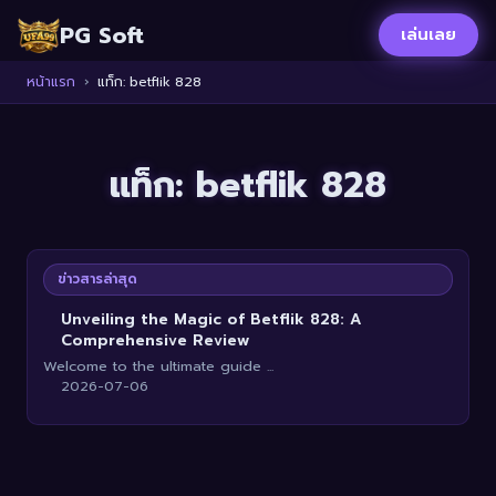
PG Soft
เล่นเลย
หน้าแรก
›
แท็ก: betflik 828
แท็ก: betflik 828
ข่าวสารล่าสุด
Unveiling the Magic of Betflik 828: A
Comprehensive Review
Welcome to the ultimate guide ...
2026-07-06