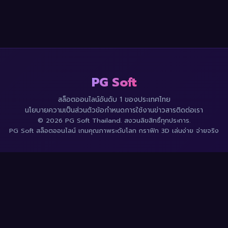
PG Soft
สล็อตออนไลน์อันดับ 1 ของประเทศไทย
นโยบายความเป็นส่วนตัว
ข้อกำหนดการใช้งาน
ข่าวสาร
ติดต่อเรา
© 2026 PG Soft Thailand. สงวนลิขสิทธิ์ทุกประการ.
PG Soft สล็อตออนไลน์ เกมคุณภาพระดับโลก กราฟิก 3D เล่นง่าย จ่ายจริง