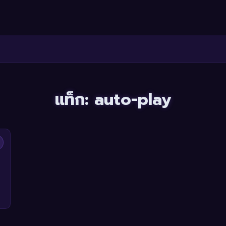
แท็ก: auto-play