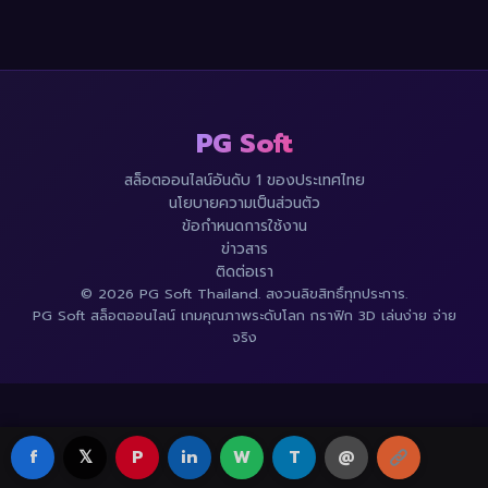
PG Soft
สล็อตออนไลน์อันดับ 1 ของประเทศไทย
นโยบายความเป็นส่วนตัว
ข้อกำหนดการใช้งาน
ข่าวสาร
ติดต่อเรา
© 2026 PG Soft Thailand. สงวนลิขสิทธิ์ทุกประการ.
PG Soft สล็อตออนไลน์ เกมคุณภาพระดับโลก กราฟิก 3D เล่นง่าย จ่าย
จริง
f
𝕏
P
in
W
T
@