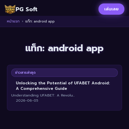
PG Soft
เล่นเลย
หน้าแรก
›
แท็ก: android app
แท็ก: android app
ข่าวสารล่าสุด
Unlocking the Potential of UFABET Android:
A Comprehensive Guide
Understanding UFABET: A Revolu...
2026-06-05