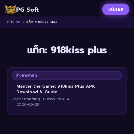
PG Soft
เล่นเลย
หน้าแรก
›
แท็ก: 918kiss plus
แท็ก: 918kiss plus
ข่าวสารล่าสุด
Master the Game: 918kiss Plus APK
Download & Guide
Understanding 918kiss Plus: A ...
2026-05-28