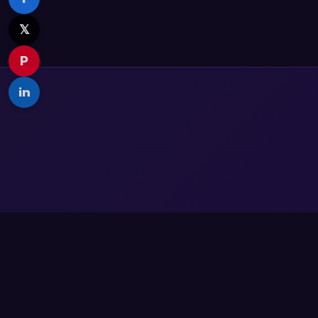
𝕏
P
in