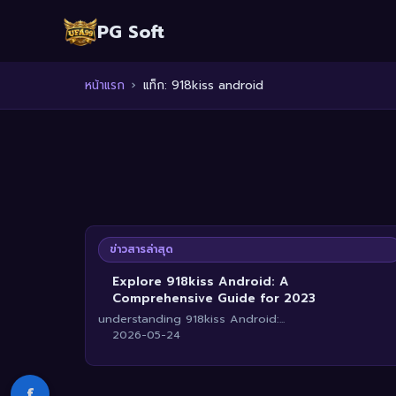
PG Soft
หน้าแรก
›
แท็ก: 918kiss android
ข่าวสารล่าสุด
Explore 918kiss Android: A
Comprehensive Guide for 2023
understanding 918kiss Android:...
2026-05-24
f